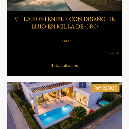
Ver más
VILLA SOSTENIBLE CON DISEÑO DE
LUJO EN MILLA DE ORO
0 M2
1.995 €
4 dormitorios
Ref: 220023