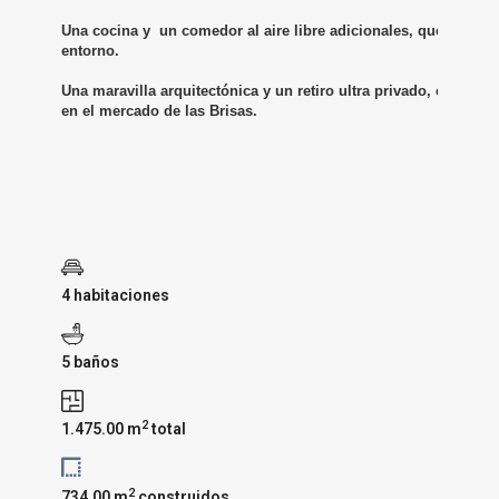
Una cocina y  un comedor al aire libre adicionales, que es la m
entorno.

Una maravilla arquitectónica y un retiro ultra privado, ésta es 
en el mercado de las Brisas.
4 habitaciones
5 baños
2
1.475.00 m
total
2
734.00 m
construidos