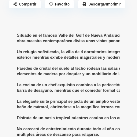
Compartir
Favorito
Descarga/Imprimir
Situado en el famoso Valle del Golf de Nueva Andalucía, justo 
obra maestra contemporánea divisa unas vistas panorámicas de
Un refugio sofisticado, la villa de 4 dormitorios integra a la perf
exterior mientras exhibe detalles magistrales y modernos. 

Paredes de cristal del suelo al techo rodean las salas de estar
elementos de madera por doquier y un mobiliario de lo más sofi
La cocina de un chef exquisito combina a la perfección con su
barra de desayuno, mientras que el comedor formal con vista al 
La elegante suite principal se jacta de un amplio vestidor dis
baño de mármol, abriéndose a la magnífica terraza con vistas. 

Disfrute de un oasis tropical mientras camina en los amplios ext
No carecerá de entretenimiento durante todo el año con una atrac
múltiples áreas de descanso para relajarse. 
