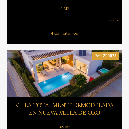
0 M2
1.995 €
4 dormitorios
Ref: 220023
Ver más
VILLA TOTALMENTE REMODELADA
EN NUEVA MILLA DE ORO
315 M2