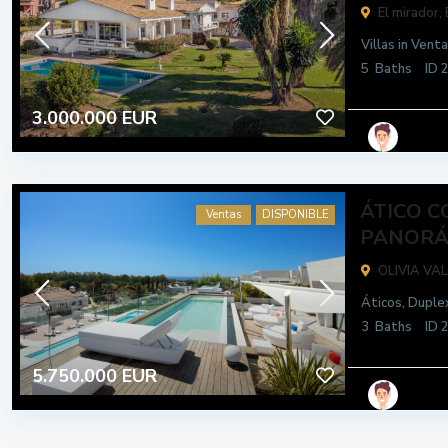
El mirador,
Villas
in
Venta
5
Baths
ID
3.000.000 EUR
ÁTICO 
Ventas
DISPONIBLE
PANORÁM
OLIVIA VA
Áticos
,
Duple
3
Baths
ID
5.750.000 EUR