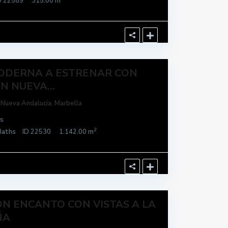
D
22589
315.00 m
MODERNA A ESTRENAR CON
N NUEVA...
,
Nueva Andalucía
,
Marbella
s
2
aths
ID
22530
1.142.00 m
ON ENCANTO CON VISTAS A LA
ÑA