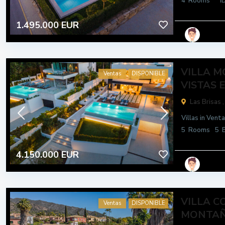
4
Rooms
I
1.495.000 EUR
VILLA 
Ventas
DISPONIBLE
VISTAS E
Las Brisas 
Villas
in
Venta
5
Rooms
5
B
4.150.000 EUR
VILLA C
Ventas
DISPONIBLE
MONTA