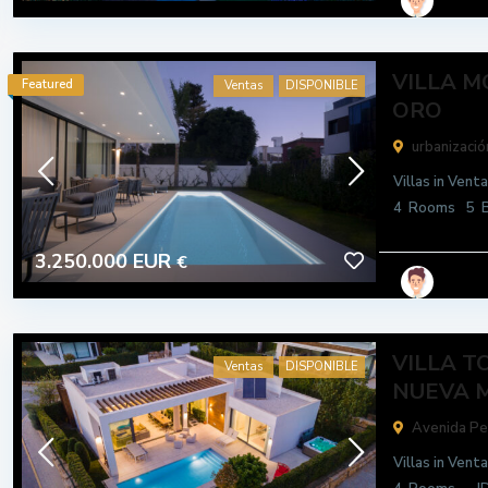
VILLA M
Featured
Ventas
DISPONIBLE
ORO
urbanizació
Villas
in
Venta
4
Rooms
5
B
3.250.000 EUR
€
VILLA 
Ventas
DISPONIBLE
NUEVA MI
Avenida Pe
Villas
in
Venta