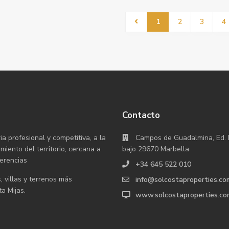
1
2
3
4
Contacto
profesional y competitiva, a la
Campos de Guadalmina, Ed. 
iento del territorio, cercana a
bajo 29670 Marbella
ferencias
+34 645 522 010
villas y terrenos más
info@solcostaproperties.co
a Mijas.
www.solcostaproperties.co