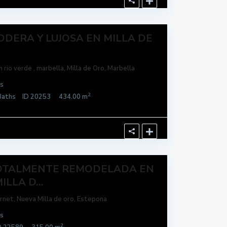
ODERA Y LUJOSA EN MILLA DE
n rio verde , marbella,
Milla de Oro
,
Marbella
s
2
aths
ID
20253
434.00 m
TOTALMENTE REMODELADA EN
LLA D...
rnet,
Nueva Milla de oro
,
Estepona
s
2