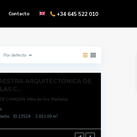
Contacto
+34 645 522 010
Por defecto
AESTRA ARQUITECTÓNICA DE
LAS C...
DE CAMOJÁN,
Milla de Oro
,
Marbella
s
2
aths
ID
22528
2.021.00 m