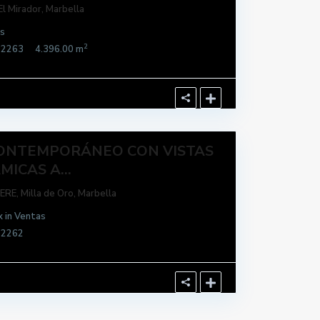
El Mirador
,
Marbella
s
2
22263
4.396.00 m
CONTEMPORÁNEO CON VISTAS
ICAS A...
LERE,
Milla de Oro
,
Marbella
x
in
Ventas
22262