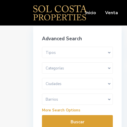
Inicio
Venta
Advanced Search
Tipos
Categorías
Ciudades
Barrios
More Search Options
Buscar