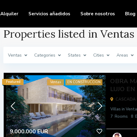
Alquiler
Servicios añadidos
Sobre nosotros
Blog
Properties listed in Ventas
Ventas
Categories
States
Cities
Areas
OBRA M
Featured
Ventas
EN CONSTRUCCIÓN
LUJO EN 
CASCADA 
Villas
in
Venta
7
Rooms
8
B
9.000.000 EUR